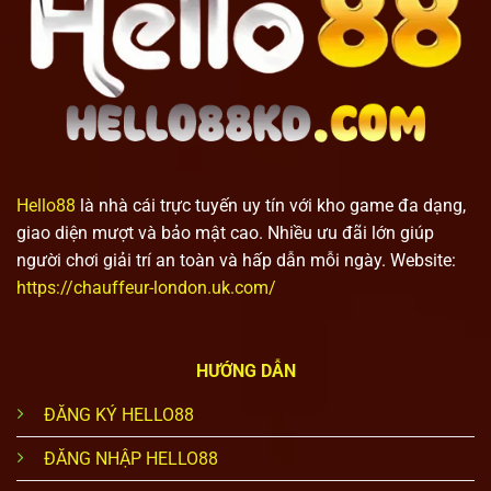
Hello88
là nhà cái trực tuyến uy tín với kho game đa dạng,
giao diện mượt và bảo mật cao. Nhiều ưu đãi lớn giúp
người chơi giải trí an toàn và hấp dẫn mỗi ngày. Website:
https://chauffeur-london.uk.com/
HƯỚNG DẪN
ĐĂNG KÝ HELLO88
ĐĂNG NHẬP HELLO88