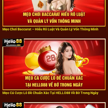
Mẹo Chơi Baccarat – Hiểu Rõ Luật Và Quản Lý Vốn Thông Minh
Mẹo Cá Cược Lô Đề Chuẩn Xác Tại HELLO88 Về Bờ Trong Ngày