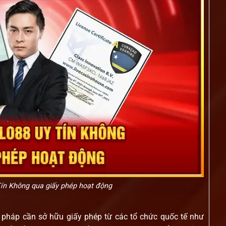
ín Không qua giấy phép hoạt động
 pháp cần sở hữu giấy phép từ các tổ chức quốc tế như