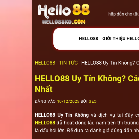
huyến mãi HOT: Tặng thưởng nạp siêu hấp dẫn cho tất cả thành viên! 💰 
HELLO88
GIỚI THIỆU HELL
HELLO88
-
TIN TỨC
-
HELLO88 Uy Tín Không? Cá
HELLO88 Uy Tín Không? Các
Nhất
ĐĂNG VÀO
10/12/2025
BỞI
SEO
HELLO88 Uy Tín Không
và dịch vụ tại đây c
HELLO88
đã hoạt động lâu năm trên thị trường g
là dấu hỏi lớn. Để đưa ra đánh giá đúng đắn n