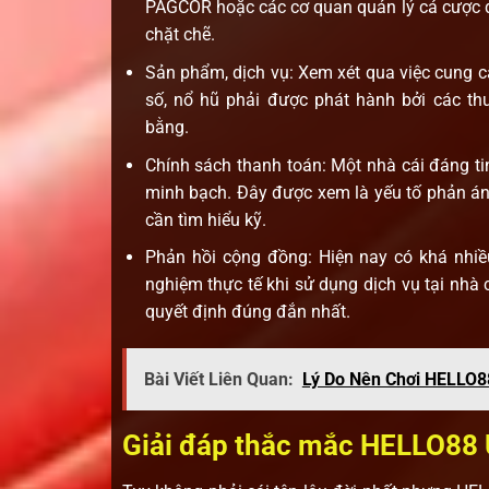
PAGCOR hoặc các cơ quan quản lý cá cược qu
chặt chẽ.
Sản phẩm, dịch vụ: Xem xét qua việc cung cấ
số, nổ hũ phải được phát hành bởi các th
bằng.
Chính sách thanh toán: Một nhà cái đáng tin
minh bạch. Đây được xem là yếu tố phản án
cần tìm hiểu kỹ.
Phản hồi cộng đồng: Hiện nay có khá nhiề
nghiệm thực tế khi sử dụng dịch vụ tại nhà
quyết định đúng đắn nhất.
Bài Viết Liên Quan:
Lý Do Nên Chơi HELLO8
Giải đáp thắc mắc HELLO88 