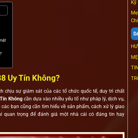
Kỹ
Mẹ
Chi
D
 mật
HƯ
?
MẸ
TI
8 Uy Tín Không?
TR
 chịu sự giám sát của các tổ chức quốc tế, duy trì chất
Tín Không
cần dựa vào nhiều yếu tố như pháp lý, dịch vụ,
 các bạn cũng cần tìm hiểu về sản phẩm, cách xử lý giao
hí quan trọng để đánh giá một nhà cái có đáng tin hay