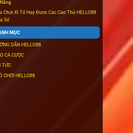
 Năng
o Chơi Xì Tố Hay Được Các Cao Thủ HELLO88
a Sẻ
ANH MỤC
ỚNG DẪN HELLO88
O CÁ CƯỢC
N TỨC
Ò CHƠI HELLO88