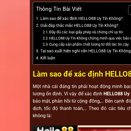
Thông Tin Bài Viết
Làm sao để xác định HELLO88 Uy Tín Không?
Giải đáp thắc mắc HELLO88 Uy Tín Không?
Đầy đủ các loại giấy phép và chứng chỉ uy tín
HELLO88 Uy Tín Không chứng minh qua việc bảo
Cung cấp sản phẩm chất lượng từ đối tác tin cậy
Tại sao xuất hiện nghi vấn HELLO88 Uy Tín Không
Kết luận
Làm sao để xác định HELLO8
Một nhà cái đáng tin phải hoạt động minh bạch
lượng ổn định. Vì vậy để xác định
HELLO88 Uy 
bảo mật, phản hồi từ cộng đồng,… Bên cạnh đó
dịch, tốc độ thanh toán,… Theo đó các tiêu c
không là: