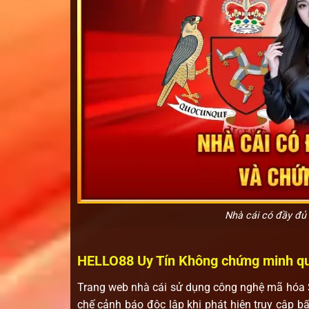
Nhà cái có đầy đủ 
HELLO88 Uy Tín Không chứng minh qu
Trang web nhà cái sử dụng công nghệ mã hóa S
chế cảnh báo độc lập khi phát hiện truy cập 