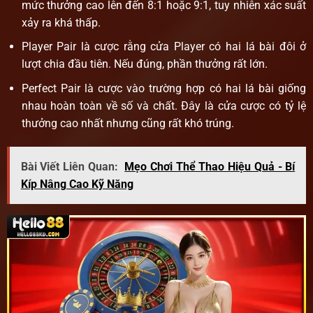
mức thưởng cao lên đến 8:1 hoặc 9:1, tuy nhiên xác suất
xảy ra khá thấp.
Player Pair là cược rằng cửa Player có hai lá bài đôi ở
lượt chia đầu tiên. Nếu đúng, phần thưởng rất lớn.
Perfect Pair là cược vào trường hợp có hai lá bài giống
nhau hoàn toàn về số và chất. Đây là cửa cược có tỷ lệ
thưởng cao nhất nhưng cũng rất khó trúng.
Bài Viết Liên Quan:
Mẹo Chơi Thể Thao Hiệu Quả - Bí
Kíp Nâng Cao Kỹ Năng