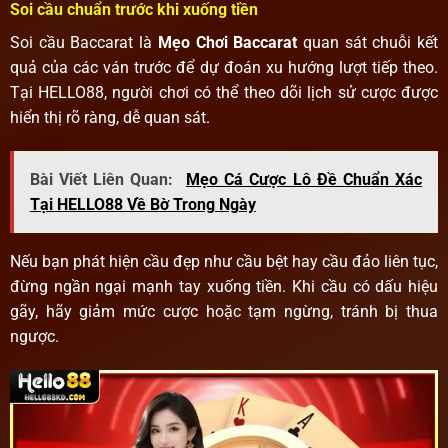
Soi cầu chuẩn trước khi xuống tiền
Soi cầu Baccarat là
Mẹo Chơi Baccarat
quan sát chuỗi kết
quả của các ván trước để dự đoán xu hướng lượt tiếp theo.
Tại HELLO88, người chơi có thể theo dõi lịch sử cược được
hiển thị rõ ràng, dễ quan sát.
Bài Viết Liên Quan:
Mẹo Cá Cược Lô Đề Chuẩn Xác
Tại HELLO88 Về Bờ Trong Ngày
Nếu bạn phát hiện cầu đẹp như cầu bệt hay cầu đảo liên tục,
đừng ngần ngại mạnh tay xuống tiền. Khi cầu có dấu hiệu
gãy, hãy giảm mức cược hoặc tạm ngừng, tránh bị thua
ngược.