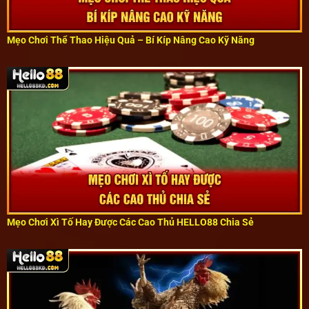
Mẹo Chơi Thể Thao Hiệu Quả – Bí Kíp Nâng Cao Kỹ Năng
Mẹo Chơi Xì Tố Hay Được Các Cao Thủ HELLO88 Chia Sẻ