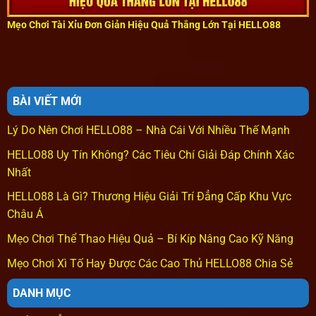
Mẹo Chơi Tài Xỉu Đơn Giản Hiệu Quả Thắng Lớn Tại HELLO88
BÀI VIẾT MỚI
Lý Do Nên Chơi HELLO88 – Nhà Cái Với Nhiều Thế Mạnh
HELLO88 Uy Tín Không? Các Tiêu Chí Giải Đáp Chính Xác
Nhất
HELLO88 Là Gì? Thương Hiệu Giải Trí Đẳng Cấp Khu Vực
Châu Á
Mẹo Chơi Thể Thao Hiệu Quả – Bí Kíp Nâng Cao Kỹ Năng
Mẹo Chơi Xì Tố Hay Được Các Cao Thủ HELLO88 Chia Sẻ
DANH MỤC