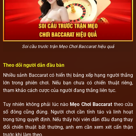
Soi cầu trước trận Mẹo Chơi Baccarat hiệu quả
Theo dõi người dẫn đầu bàn
Nhiều sảnh Baccarat có hiển thị bảng xếp hạng người thắng
lớn trong phiên chơi. Nếu bạn chưa có chiến thuật riêng,
tham khảo cách cược của người đang thắng liên tục.
Tuy nhiên không phải lúc nào
Mẹo Chơi Baccarat
theo cửa
số đông cũng đúng. Người chơi cần tỉnh táo và linh hoạt
trong từng quyết định. Nếu thấy hội viên dẫn đầu đang thay
đổi chiến thuật bất thường, anh em cần xem xét cẩn thận
trước khi làm theo.