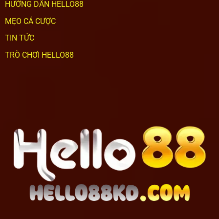
HƯỚNG DẪN HELLO88
MẸO CÁ CƯỢC
TIN TỨC
TRÒ CHƠI HELLO88