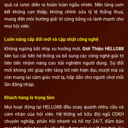
quả cá cược diễn ra hoàn toàn ngẫu nhiên. Nền tảng cam
kết không can thiệp, không chỉnh sửa tỷ lệ thắng thua,
mang đến môi trường giải trí công bằng và lành mạnh cho
mọi hội viên.
Luôn nâng cấp đổi mới và cập nhật công nghệ
Không ngừng bắt nhịp xu hướng mới,
Giới Thiệu HELLO88
liên tục cải tiến hệ thống và bổ sung các công nghệ giải trí
tiên tiến nhằm nâng cao trải nghiệm người dùng. Sự đổi
mới không chỉ giúp nền tảng trở nên hiện đại, mượt mà và
còn mang lại cảm giác mới lạ, hấp dẫn cho người chơi mỗi
lần đăng nhập.
Khách hàng là trọng tâm
Mọi hoạt động tại HELLO88 đều xoay quanh nhhu cầu và
cảm nhận của hội viên. Hệ thống sở hữu đội ngũ CSKH
chuyên nghiệp, phản hồi nhanh và hỗ trợ 24/7, đảm bảo