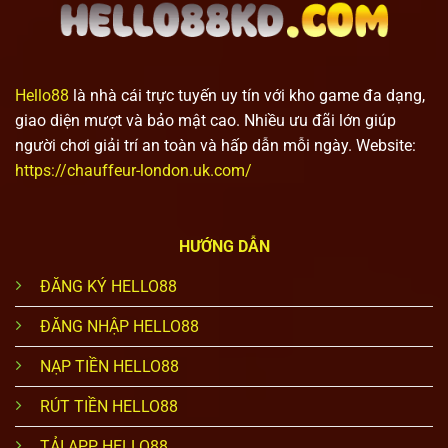
Hello88
là nhà cái trực tuyến uy tín với kho game đa dạng,
giao diện mượt và bảo mật cao. Nhiều ưu đãi lớn giúp
người chơi giải trí an toàn và hấp dẫn mỗi ngày. Website:
https://chauffeur-london.uk.com/
HƯỚNG DẪN
ĐĂNG KÝ HELLO88
ĐĂNG NHẬP HELLO88
NẠP TIỀN HELLO88
RÚT TIỀN HELLO88
TẢI APP HELLO88