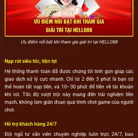
Ưu điểm nổi bật khi tham gia giải trí tại HELLO88
Nạp rút siêu tốc, tiện lợi
Hệ thống thanh toán đã được chúng tôi tinh gọn giúp các
giao dịch xử lý cực nhanh. Chỉ từ 2 đến 3 phút là bạn có
thể hoàn tất nạp tiền, và 10–30 phút để tiền về tài khoản
khi rút. Tốc độ vượt trội này mang đến trải nghiệm liền
mạch, không làm gián đoạn quá trình chơi game của người
chơi.
Hỗ trợ khách hàng 24/7
Đội ngũ tư vấn viên chuyên nghiệp luôn trực 24/7, bao