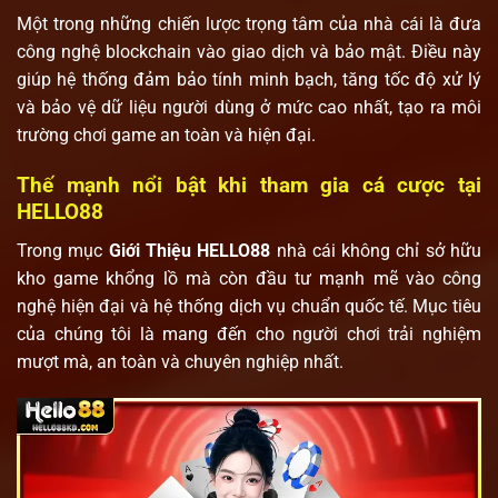
Một trong những chiến lược trọng tâm của nhà cái là đưa
công nghệ blockchain vào giao dịch và bảo mật. Điều này
giúp hệ thống đảm bảo tính minh bạch, tăng tốc độ xử lý
và bảo vệ dữ liệu người dùng ở mức cao nhất, tạo ra môi
trường chơi game an toàn và hiện đại.
Thế mạnh nổi bật khi tham gia cá cược tại
HELLO88
Trong mục
Giới Thiệu HELLO88
nhà cái không chỉ sở hữu
kho game khổng lồ mà còn đầu tư mạnh mẽ vào công
nghệ hiện đại và hệ thống dịch vụ chuẩn quốc tế. Mục tiêu
của chúng tôi là mang đến cho người chơi trải nghiệm
mượt mà, an toàn và chuyên nghiệp nhất.