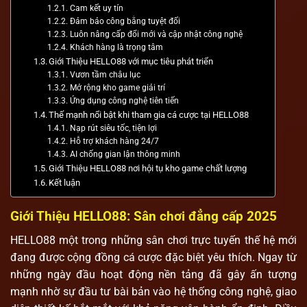
Cam kết uy tín
Đảm bảo công bằng tuyệt đối
Luôn nâng cấp đổi mới và cập nhật công nghệ
Khách hàng là trọng tâm
Giới Thiệu HELLO88 với mục tiêu phát triển
Vươn tầm châu lục
Mở rộng kho game giải trí
Ứng dụng công nghệ tiên tiến
Thế mạnh nổi bật khi tham gia cá cược tại HELLO88
Nạp rút siêu tốc, tiện lợi
Hỗ trợ khách hàng 24/7
AI chống gian lận thông minh
Giới Thiệu HELLO88 nơi hội tụ kho game chất lượng
Kết luận
Giới Thiệu HELLO88: Sân chơi đẳng cấp 2025
HELLO88 một trong những sân chơi trực tuyến thế hệ mới
đang được cộng đồng cá cược đặc biệt yêu thích. Ngay từ
những ngày đầu hoạt động nền tảng đã gây ấn tượng
mạnh nhờ sự đầu tư bài bản vào hệ thống công nghệ, giao